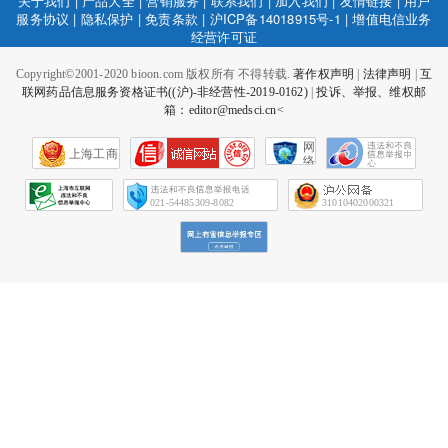
关于我们
|
产品大全
|
营销服务
|
联系我们
|
加入我们
|
友情链接
|
用户
服务协议
|
隐私保护
|
免责条款
|
沪ICP备14018915号-1
|
增值电信业务
经营许可证
Copyright©2001-2020 bioon.com 版权所有 不得转载.
著作权声明
|
法律声明
|
互
联网药品信息服务资格证书((沪)-非经营性-2019-0162)
|
投诉、举报、维权邮
箱：editor@medsci.cn<
网
上海工商
络
社
会
征
021-54485309-8082
31010402000321
信
网