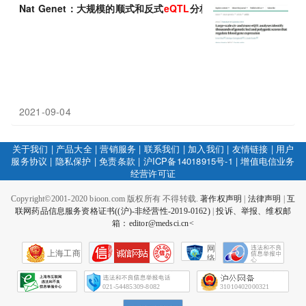
Nat Genet：大规模的顺式和反式
eQTL
分析或能识别出调节血液
2021-09-04
关于我们
|
产品大全
|
营销服务
|
联系我们
|
加入我们
|
友情链接
|
用户
服务协议
|
隐私保护
|
免责条款
|
沪ICP备14018915号-1
|
增值电信业务
经营许可证
Copyright©2001-2020 bioon.com 版权所有 不得转载.
著作权声明
|
法律声明
|
互
联网药品信息服务资格证书((沪)-非经营性-2019-0162)
|
投诉、举报、维权邮
箱：editor@medsci.cn<
网
上海工商
络
社
会
征
021-54485309-8082
31010402000321
信