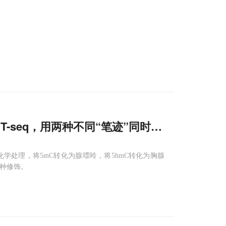
！
T-seq，用两种不同“笔迹”同时标记
5
mC和
5
h
和化学处理，将5mC转化为腺嘌呤，将5hmC转化为胸腺
两种修饰。