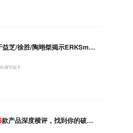
邹最/于益芝/徐胜/陶翊桀揭示ERKSmurf1通过促进
C
负向调节因子。
5
款产品深度横评，找到你的破局点