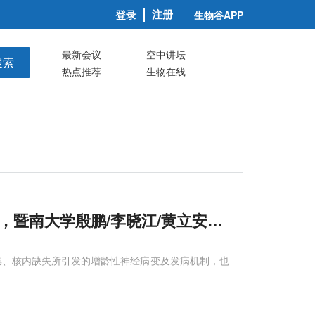
注册
登录
生物谷APP
最新会议
空中讲坛
搜索
热点推荐
生物在线
匙”，暨南大学殷鹏/李晓江/黄立安发现
Caspase
-
质聚集、核内缺失所引发的增龄性神经病变及发病机制，也