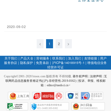
2020-09-02
<
1
2
>
关于我们
|
产品大全
|
营销服务
|
联系我们
|
加入我们
|
友情链接
|
用户
服务协议
|
隐私保护
|
免责条款
|
沪ICP备14018915号-1
|
增值电信业务
经营许可证
Copyright©2001-2020 bioon.com 版权所有 不得转载.
著作权声明
|
法律声明
|
互
联网药品信息服务资格证书((沪)-非经营性-2019-0162)
|
投诉、举报、维权邮
箱：editor@medsci.cn<
网
上海工商
络
社
会
征
021-54485309-8082
31010402000321