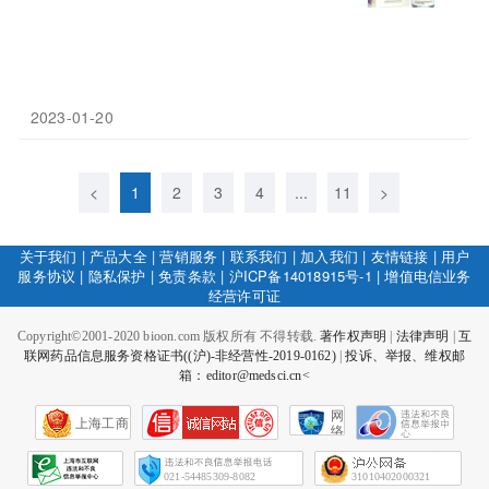
2023-01-20
<
1
2
3
4
...
11
>
关于我们
|
产品大全
|
营销服务
|
联系我们
|
加入我们
|
友情链接
|
用户
服务协议
|
隐私保护
|
免责条款
|
沪ICP备14018915号-1
|
增值电信业务
经营许可证
Copyright©2001-2020 bioon.com 版权所有 不得转载.
著作权声明
|
法律声明
|
互
联网药品信息服务资格证书((沪)-非经营性-2019-0162)
|
投诉、举报、维权邮
箱：editor@medsci.cn<
网
上海工商
络
社
会
征
021-54485309-8082
31010402000321