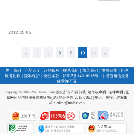
2012-03-05
<
1
...
8
9
10
11
>
关于我们
|
产品大全
|
营销服务
|
联系我们
|
加入我们
|
友情链接
|
用户
服务协议
|
隐私保护
|
免责条款
|
沪ICP备14018915号-1
|
增值电信业务
经营许可证
Copyright©2001-2020 bioon.com 版权所有 不得转载.
著作权声明
|
法律声明
|
互
联网药品信息服务资格证书((沪)-非经营性-2019-0162)
|
投诉、举报、维权邮
箱：editor@medsci.cn<
网
上海工商
络
社
会
征
021-54485309-8082
31010402000321