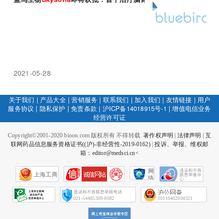
2021-05-28
关于我们
|
产品大全
|
营销服务
|
联系我们
|
加入我们
|
友情链接
|
用户
服务协议
|
隐私保护
|
免责条款
|
沪ICP备14018915号-1
|
增值电信业务
经营许可证
Copyright©2001-2020 bioon.com 版权所有 不得转载.
著作权声明
|
法律声明
|
互
联网药品信息服务资格证书((沪)-非经营性-2019-0162)
|
投诉、举报、维权邮
箱：editor@medsci.cn<
网
上海工商
络
社
会
征
021-54485309-8082
31010402000321
信
网