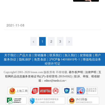
2021-11-08
<
1
2
3
>
关于我们
|
产品大全
|
营销服务
|
联系我们
|
加入我们
|
友情链接
|
用户
服务协议
|
隐私保护
|
免责条款
|
沪ICP备14018915号-1
|
增值电信业务
经营许可证
Copyright©2001-2020 bioon.com 版权所有 不得转载.
著作权声明
|
法律声明
|
互
联网药品信息服务资格证书((沪)-非经营性-2019-0162)
|
投诉、举报、维权邮
箱：editor@medsci.cn<
网
上海工商
络
社
会
征
021-54485309-8082
31010402000321