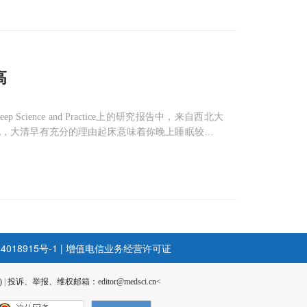
高
p Science and Practice上的研究报告中，来自西北大
现，大清早有充分的理由起床意味着你晚上睡眠较好，
Domain这项研究中研究人员首次发现，个体在生活中如果
4018915号-1
|
增值电信业务经营许可证
)
|
投诉、举报、维权邮箱：editor@medsci.cn<