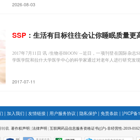
2026-08-03
SSP
：生活有目标往往会让你睡眠质量更
2017年7月11日 讯 /生物谷BIOON/ --近日，一项刊登在国际杂志Slee
学医学院和拉什大学医学中心的科学家通过对老年人进行研究发
不易患睡眠呼吸暂停和不宁腿综合征。图片来源：CC0 Public 
有目标的话，往往会明
2017-07-11
们
|
加入我们
|
友情链接
|
用户服务协议
|
隐私保护
|
免责条款
|
沪ICP备1
 不得转载.
著作权声明
|
法律声明
|
互联网药品信息服务资格证书((沪)-非经营性-2019-0162