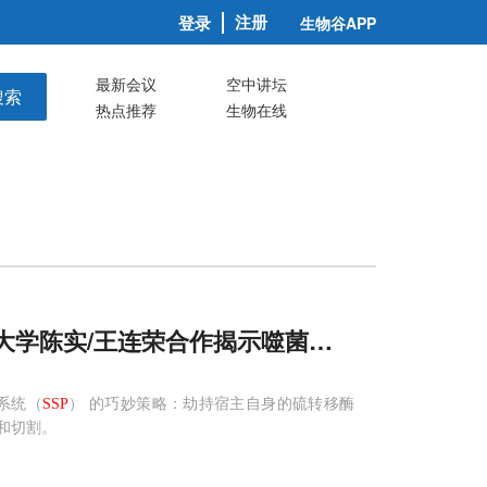
注册
登录
生物谷APP
最新会议
空中讲坛
搜索
热点推荐
生物在线
”，武汉大学陈实/王连荣合作揭示噬菌体如何通过分
系统（
SSP
） 的巧妙策略：劫持宿主自身的硫转移酶
别和切割。