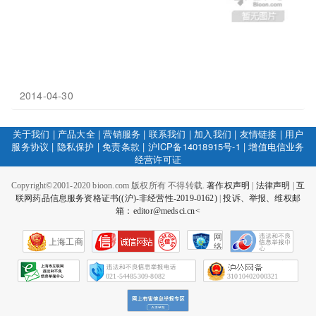
2014-04-30
关于我们
|
产品大全
|
营销服务
|
联系我们
|
加入我们
|
友情链接
|
用户
服务协议
|
隐私保护
|
免责条款
|
沪ICP备14018915号-1
|
增值电信业务
经营许可证
Copyright©2001-2020 bioon.com 版权所有 不得转载.
著作权声明
|
法律声明
|
互
联网药品信息服务资格证书((沪)-非经营性-2019-0162)
|
投诉、举报、维权邮
箱：editor@medsci.cn<
网
上海工商
络
社
会
征
021-54485309-8082
31010402000321
信
网