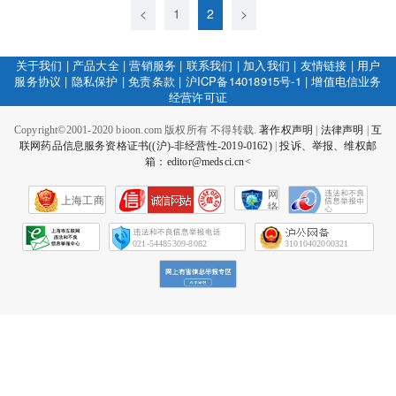
<
1
2
>
关于我们
|
产品大全
|
营销服务
|
联系我们
|
加入我们
|
友情链接
|
用户
服务协议
|
隐私保护
|
免责条款
|
沪ICP备14018915号-1
|
增值电信业务
经营许可证
Copyright©2001-2020 bioon.com 版权所有 不得转载.
著作权声明
|
法律声明
|
互
联网药品信息服务资格证书((沪)-非经营性-2019-0162)
|
投诉、举报、维权邮
箱：editor@medsci.cn<
网
上海工商
络
社
会
征
021-54485309-8082
31010402000321
信
网