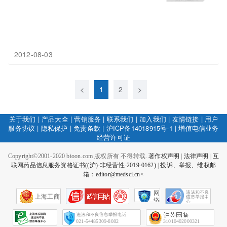
2012-08-03
<
1
2
>
关于我们
|
产品大全
|
营销服务
|
联系我们
|
加入我们
|
友情链接
|
用户
服务协议
|
隐私保护
|
免责条款
|
沪ICP备14018915号-1
|
增值电信业务
经营许可证
Copyright©2001-2020 bioon.com 版权所有 不得转载.
著作权声明
|
法律声明
|
互
联网药品信息服务资格证书((沪)-非经营性-2019-0162)
|
投诉、举报、维权邮
箱：editor@medsci.cn<
网
上海工商
络
社
会
征
021-54485309-8082
31010402000321