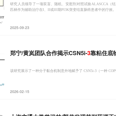
研究人员领导了一项双盲、随机、安慰剂对照试验ALASCCA（
匹林作为辅助治疗在I、II或III期PI3K突变结直肠癌患者中的疗效
2025-09-23
郑宁/黄岚团队合作揭示CSN5i-
3
靠粘住底
该研究展示了一种分子黏合机制意外地赋予了 CSN5i-3（一种 C
2026-02-15