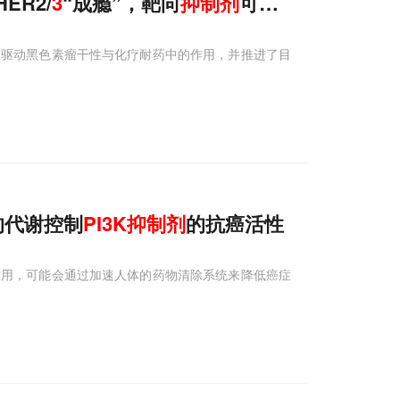
R2/
3
“成瘾”，靶向
抑制剂
可有效逆转
在驱动黑色素瘤干性与化疗耐药中的作用，并推进了目
的代谢控制
PI3
K
抑制剂
的抗癌活性
作用，可能会通过加速人体的药物清除系统来降低癌症