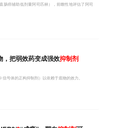
结直肠癌辅助低剂量阿司匹林），前瞻性地评估了阿司
。
物，把弱效药变成强效
抑制剂
OP9 信号体的正构抑制剂）以依赖于底物的效力。