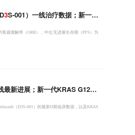
D
3
S-001）一线治疗数据；新一代KRAS G12
78.0%的客观缓解率（ORR），中位无进展生存期（PFS）为
线最新进展；新一代KRAS G12C
抑制剂
Elisr
sib（D3S-001）的最新II期临床数据，以及KRAS