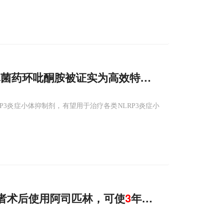
抗真菌药环吡酮胺被证实为高效特异性NLRP
3
抑制
P3炎症小体抑制剂，有望用于治疗各类NLRP3炎症小
者术后使用阿司匹林，可使
3
年复发风险下降超5