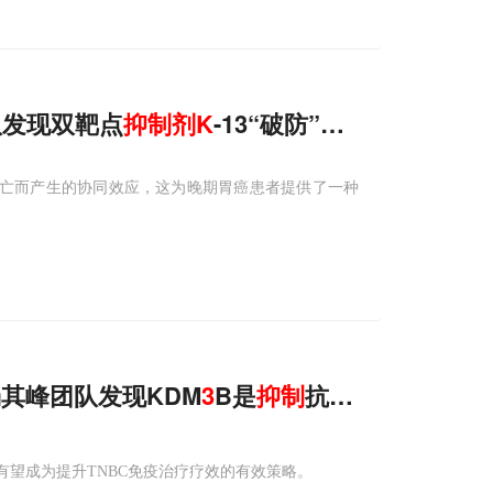
等团队发现双靶点
抑制剂
K
-13“破防”，协同多西他
铁死亡而产生的协同效应，这为晚期胃癌患者提供了一种
杨其峰团队发现KDM
3
B是
抑制
抗肿瘤免疫的关键
B有望成为提升TNBC免疫治疗疗效的有效策略。