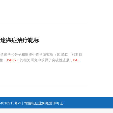
前途癌症治疗靶标
研究中心遗传学和分子和细胞生物学研究所（IGBMC）和斯特
解酶（
PARG
）的相关研究中获得了突破性进展，
PARG
这种分子在调节基因表达中的作用。
4018915号-1
|
增值电信业务经营许可证