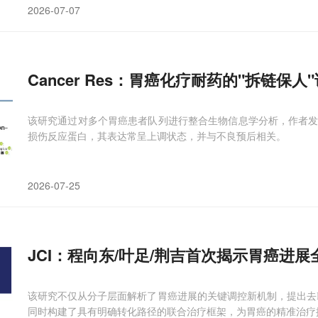
2026-07-07
Cancer Res：胃癌化疗耐药的"拆链保
该研究通过对多个胃癌患者队列进行整合生物信息学分析，作者发现
损伤反应蛋白，其表达常呈上调状态，并与不良预后相关。
2026-07-25
JCI：程向东/叶足/荆吉首次揭示胃癌进
该研究不仅从分子层面解析了胃癌进展的关键调控新机制，提出去P
同时构建了具有明确转化路径的联合治疗框架，为胃癌的精准治疗