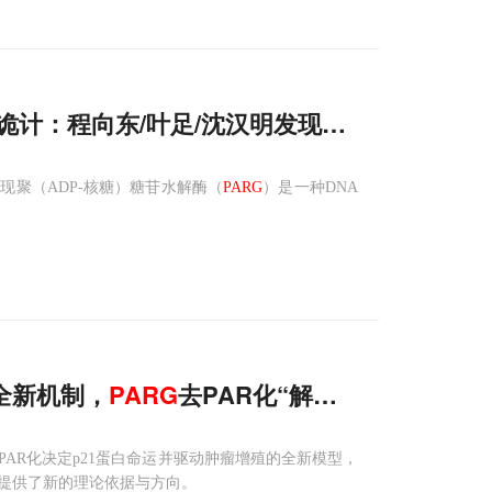
人"诡计：程向东/叶足/沈汉明发现
PARG
通过去PA
聚（ADP-核糖）糖苷水解酶（
PARG
）是一种DNA
展全新机制，
PARG
去PAR化“解锁”p21降解
AR化决定p21蛋白命运并驱动肿瘤增殖的全新模型，
提供了新的理论依据与方向。