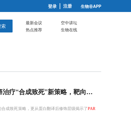
注册
登录
生物谷APP
最新会议
空中讲坛
搜索
热点推荐
生物在线
出胃癌治疗“合成致死”新策略，靶向
PARG
让氟尿嘧
的合成致死策略，更从蛋白翻译后修饰层级揭示了
PAR