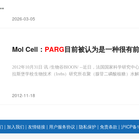
2026-03-05
Mol Cell：
PARG
目前被认为是一种很有
2012年10月31日 讯 /生物谷BIOON/ --近日，法国国家科学
拉斯堡学校生物技术（Irebs）研究所在聚（腺苷二磷酸核糖）水
目前被认为是一种很有前途癌症治疗靶标。他们的研究工作揭示了
2012-11-18
们
|
加入我们
|
友情链接
|
用户服务协议
|
隐私保护
|
免责条款
|
沪ICP备1