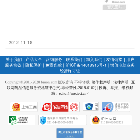
2012-11-18
关于我们
|
产品大全
|
营销服务
|
联系我们
|
加入我们
|
友情链接
|
用户
服务协议
|
隐私保护
|
免责条款
|
沪ICP备14018915号-1
|
增值电信业务
经营许可证
Copyright©2001-2020 bioon.com 版权所有 不得转载.
著作权声明
|
法律声明
|
互
联网药品信息服务资格证书((沪)-非经营性-2019-0162)
|
投诉、举报、维权邮
箱：editor@medsci.cn<
网
上海工商
络
社
会
征
021-54485309-8082
31010402000321
信
网