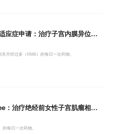
ee新适应症申请：治疗子宫内膜异位症相关中重度
瘤相关月经过多（HMB）的每日一次药物。
bree：治疗绝经前女性子宫肌瘤相关月经过多!
B）的每日一次药物。