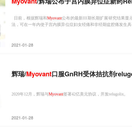
Myovant
/辉瑞公布子宫内膜异位症新药Relu
日前，根据辉瑞和
Myovant
公布的最新III期长期扩展研究结果显示
法，可在一年内使子宫内膜异位症妇女经痛和非经期盆腔痛发生具
ant
Sciences公司合作，将在美国和加拿大地区共同开发和推广口
2021-01-28
辉瑞/
Myovant
口服GnRH受体拮抗剂relu
2020年12月，辉瑞与
Myovant
签署42亿美元协议，开发relugolix。
2021-01-28