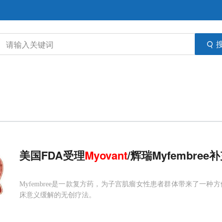
美国FDA受理
Myovant
/辉瑞Myfembr
Myfembree是一款复方药，为子宫肌瘤女性患者群体带来了一
床意义缓解的无创疗法。