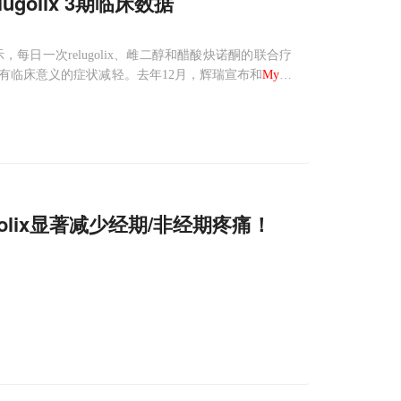
golix 3期临床数据
，每日一次relugolix、雌二醇和醋酸炔诺酮的联合疗
有临床意义的症状减轻。去年12月，辉瑞宣布和
Myov
服促性腺激素释放激素（GnRH）
golix显著减少经期/非经期疼痛！