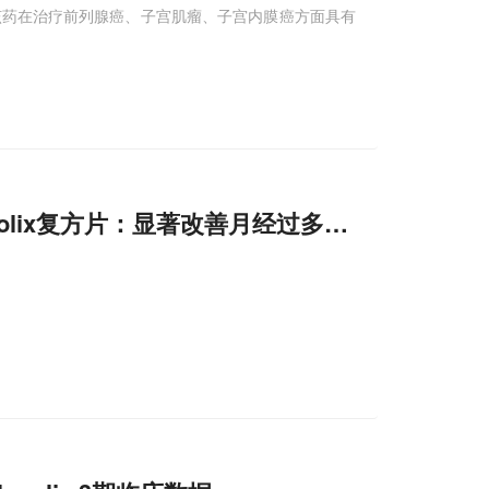
ix，该药在治疗前列腺癌、子宫肌瘤、子宫内膜癌方面具有
golix复方片：显著改善月经过多和疼痛!