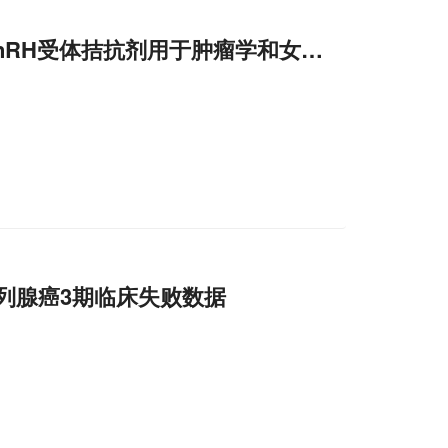
服GnRH受体拮抗剂用于肿瘤学和女性健康!
x前列腺癌3期临床失败数据