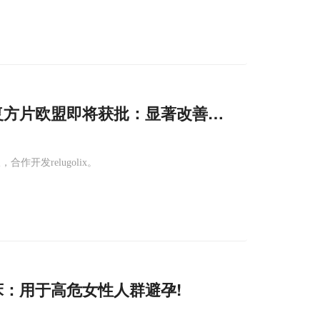
lix复方片欧盟即将获批：显著改善月经过多和疼痛
合作开发relugolix。
期临床：用于高危女性人群避孕!