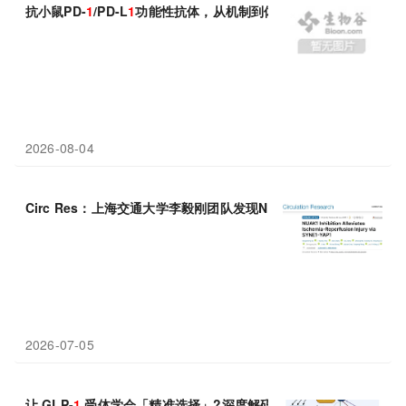
抗小鼠PD-
1
/PD-L
1
功能性抗体，从机制到体内实验设计
2026-08-04
Circ Res：上海交通大学李毅刚团队发现NUAK
1
-SYNE
1
-YAP
1
通
2026-07-05
让 GLP-
1
受体学会「精准选择」?深度解码偏向型 GLP-
1
RA 激