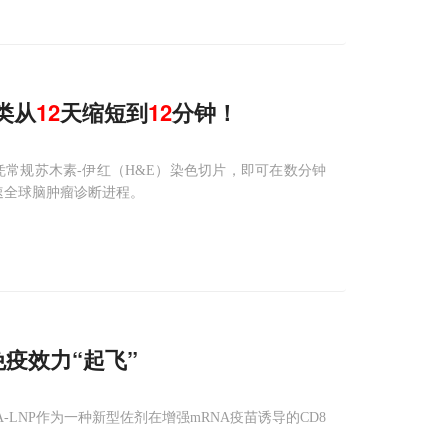
分类从
12
天缩短到
12
分钟！
，仅凭常规苏木素-伊红（H&E）染色切片，即可在数分钟
速全球脑肿瘤诊断进程。
免疫效力“起飞”
A-LNP作为一种新型佐剂在增强mRNA疫苗诱导的CD8