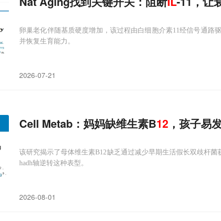
Nat Aging找到关键开关：阻断
IL
-11，
卵巢老化伴随基质硬度增加，该过程由白细胞介素11经信号通路
并恢复生育能力。
2026-07-21
Cell Metab：妈妈缺维生素B
12
，孩子易
该研究揭示了母体维生素B12缺乏通过减少早期生活假长双歧杆菌获得
hadh轴逆转这种表型。
2026-08-01