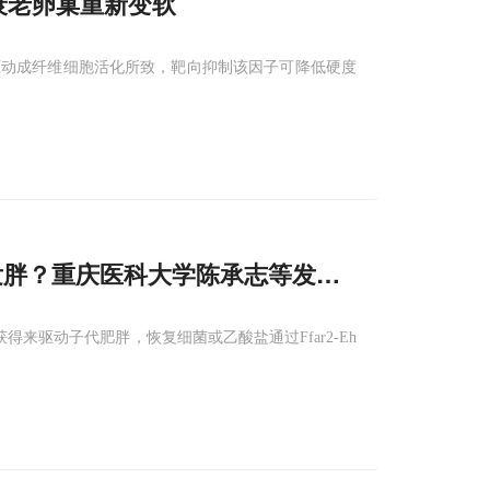
让衰老卵巢重新变软
驱动成纤维细胞活化所致，靶向抑制该因子可降低硬度
发胖？重庆医科大学陈承志等发现母亲缺乏维生
来驱动子代肥胖，恢复细菌或乙酸盐通过Ffar2-Eh