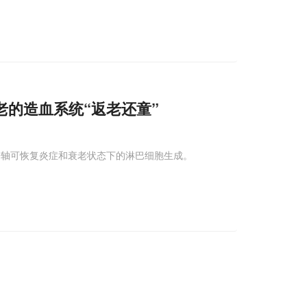
老的造血系统“返老还童”
T6 信号轴可恢复炎症和衰老状态下的淋巴细胞生成。