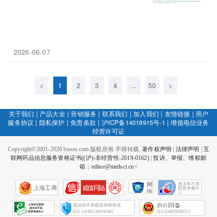
2026-06-07
<
1
2
3
4
...
50
>
关于我们
|
产品大全
|
营销服务
|
联系我们
|
加入我们
|
友情链接
|
用户
服务协议
|
隐私保护
|
免责条款
|
沪ICP备14018915号-1
|
增值电信业务
经营许可证
Copyright©2001-2020 bioon.com 版权所有 不得转载.
著作权声明
|
法律声明
|
互
联网药品信息服务资格证书((沪)-非经营性-2019-0162)
|
投诉、举报、维权邮
箱：editor@medsci.cn<
网
上海工商
络
社
会
征
021-54485309-8082
31010402000321