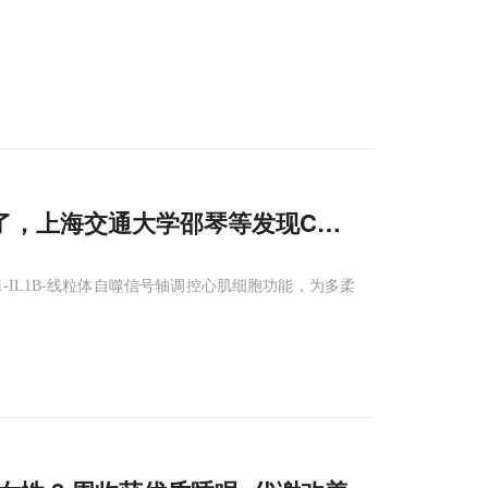
到了，上海交通大学邵琴等发现CX3CR
1
⁺巨噬细
P1-IL1B-线粒体自噬信号轴调控心肌细胞功能，为多柔