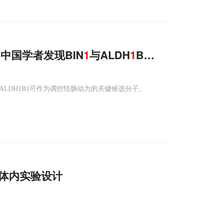
，中国学者发现BIN
1
与ALDH
1
B
1
缺失如何导致
ALDH1B1可作为调控结肠动力的关键候选分子。
体内实验设计