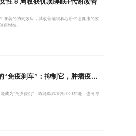
轻女性 8 周收获优质睡眠+代谢改善
产生显著的协同效应，其改善睡眠和心脏代谢健康的效
的健康增益。
“免疫刹车”：抑制它，肿瘤疫苗和PD-
1
疗法
能成为“免疫佐剂”，既能单独增强cDC1功能，也可与