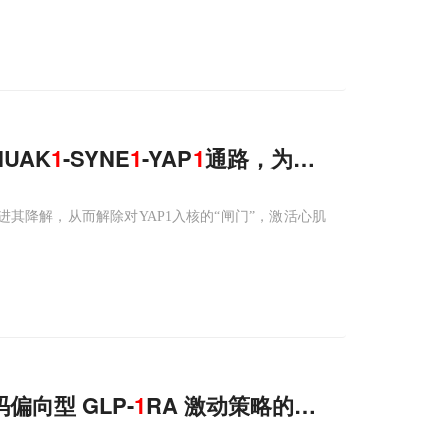
UAK
1
-SYNE
1
-YAP
1
通路，为心肌缺血再灌注
，促进其降解，从而解除对YAP1入核的“闸门”，激活心肌
向型 GLP-
1
RA 激动策略的分子机制