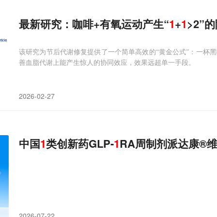
最新研究：咖啡+有氧运动产生“
1
+
1
>2”
该研究为节后代谢修复提供了一个简单高效的“黄金公式”：一杯黑
善血脂代谢上能产生惊人的协同效应，效果远超单一手段。
2026-02-27
中国
1
类创新药GLP-
1
RA周制剂派达康®
2026-07-22