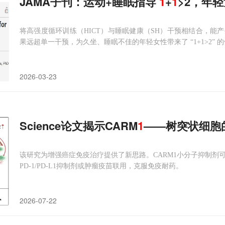
JAMA子刊：运动+睡眠指导
1
+
1
>2，年
将高强度循环训练（HICT）与睡眠健康（SH）干预相结合，能
果远超单一干预，为久坐、睡眠不佳的年轻女性带来了 “1+1>2” 
2026-03-23
Science论文揭示CARM
1
——树突状细胞的
该研究为增强癌症免疫治疗提供了新思路。CARM1小分子抑制剂可
PD-1/PD-L1抑制剂或肿瘤疫苗联用，克服免疫耐药。
2026-07-22