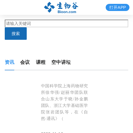
打开APP
搜索
资讯
会议
课程
空中讲坛
中国科学院上海药物研究
Nature子刊：研究揭示B类
GPCRs
的G蛋白选择
所徐华强/赵丽华团队联
合山东大学于晓/孙金鹏
团队、浙江大学基础医学
院张岩团队等，在《自
然-通讯》（