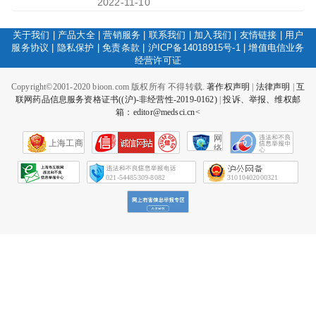
2022-11-10
关于我们
|
产品大全
|
营销服务
|
联系我们
|
加入我们
|
友情链接
|
用户
服务协议
|
隐私保护
|
免责条款
|
沪ICP备14018915号-1
|
增值电信业务
经营许可证
Copyright©2001-2020 bioon.com 版权所有 不得转载.
著作权声明
|
法律声明
|
互
联网药品信息服务资格证书((沪)-非经营性-2019-0162)
|
投诉、举报、维权邮
箱：editor@medsci.cn<
网
上海工商
络
社
会
征
021-54485309-8082
31010402000321
信
网