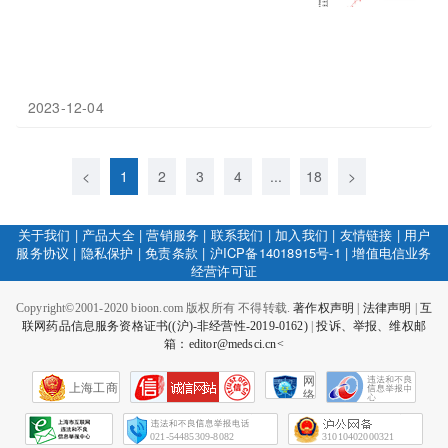
2023-12-04
<
1
2
3
4
...
18
>
关于我们
|
产品大全
|
营销服务
|
联系我们
|
加入我们
|
友情链接
|
用户
服务协议
|
隐私保护
|
免责条款
|
沪ICP备14018915号-1
|
增值电信业务
经营许可证
Copyright©2001-2020 bioon.com 版权所有 不得转载.
著作权声明
|
法律声明
|
互
联网药品信息服务资格证书((沪)-非经营性-2019-0162)
|
投诉、举报、维权邮
箱：editor@medsci.cn<
网
上海工商
络
社
会
征
021-54485309-8082
31010402000321