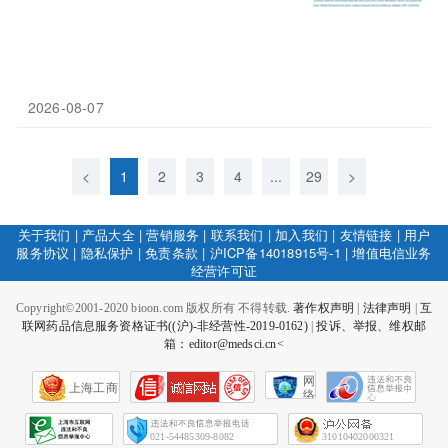
2026-08-07
<
1
2
3
4
...
29
>
关于我们
|
产品大全
|
营销服务
|
联系我们
|
加入我们
|
友情链接
|
用户
服务协议
|
隐私保护
|
免责条款
|
沪ICP备14018915号-1
|
增值电信业务
经营许可证
Copyright©2001-2020 bioon.com 版权所有 不得转载.
著作权声明
|
法律声明
|
互
联网药品信息服务资格证书((沪)-非经营性-2019-0162)
|
投诉、举报、维权邮
箱：editor@medsci.cn<
网
上海工商
络
社
会
征
021-54485309-8082
31010402000321