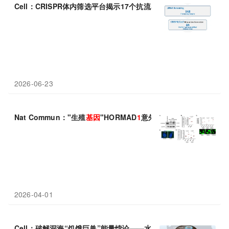
Cell：CRISPR体内筛选平台揭示17个抗流感宿主
基因
——RGNEF
2026-06-23
Nat Commun："生殖
基因
"HORMAD
1
意外激活成三阴性乳腺癌新
2026-04-01
Cell：破解深海“饥饿巨兽”能量悖论——水平转移
基因
ND
1
重塑代