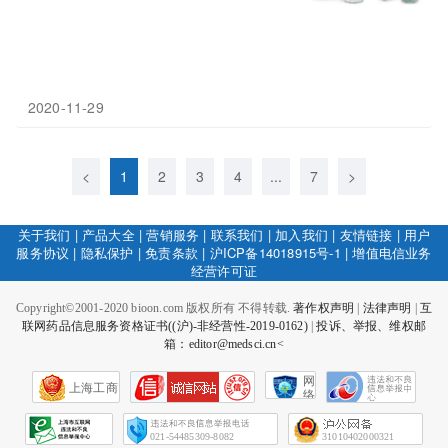
2020-11-29
<
1
2
3
4
...
7
>
关于我们
|
产品大全
|
营销服务
|
联系我们
|
加入我们
|
友情链接
|
用户
服务协议
|
隐私保护
|
免责条款
|
沪ICP备14018915号-1
|
增值电信业务
经营许可证
Copyright©2001-2020 bioon.com 版权所有 不得转载.
著作权声明
|
法律声明
|
互
联网药品信息服务资格证书((沪)-非经营性-2019-0162)
|
投诉、举报、维权邮
箱：editor@medsci.cn<
网
上海工商
络
社
会
征
021-54485309-8082
31010402000321