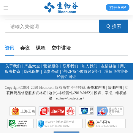
打开APP
搜索
资讯
会议
课程
空中讲坛
关于我们
|
产品大全
|
营销服务
|
联系我们
|
加入我们
|
友情链接
|
用户
服务协议
|
隐私保护
|
免责条款
|
沪ICP备14018915号-1
|
增值电信业务
经营许可证
Copyright©2001-2020 bioon.com 版权所有 不得转载.
著作权声明
|
法律声明
|
互
联网药品信息服务资格证书((沪)-非经营性-2019-0162)
|
投诉、举报、维权邮
箱：editor@medsci.cn<
网
上海工商
络
社
会
征
021-54485309-8082
31010402000321
信