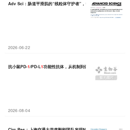
Adv Sci：肠道平滑肌的“线粒体守护者”，中国学者发现BIN
1
与AL
2026-06-22
抗小鼠PD-
1
/PD-L
1
功能性抗体，从机制到体内实验设计
2026-08-04
Circ Res：上海交通大学李毅刚团队发现NUAK
1
-SYNE
1
-YAP
1
通