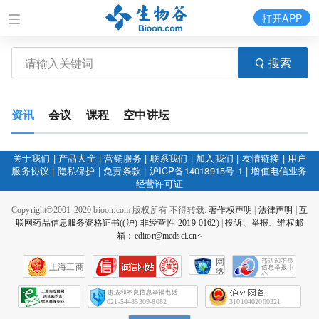
打开APP
搜索
资讯
会议
课程
空中讲坛
关于我们
|
产品大全
|
营销服务
|
联系我们
|
加入我们
|
友情链接
|
用户
服务协议
|
隐私保护
|
免责条款
|
沪ICP备14018915号-1
|
增值电信业务
经营许可证
Copyright©2001-2020 bioon.com 版权所有 不得转载.
著作权声明
|
法律声明
|
互
联网药品信息服务资格证书((沪)-非经营性-2019-0162)
|
投诉、举报、维权邮
箱：editor@medsci.cn<
网
上海工商
络
社
会
征
021-54485309-8082
31010402000321
信