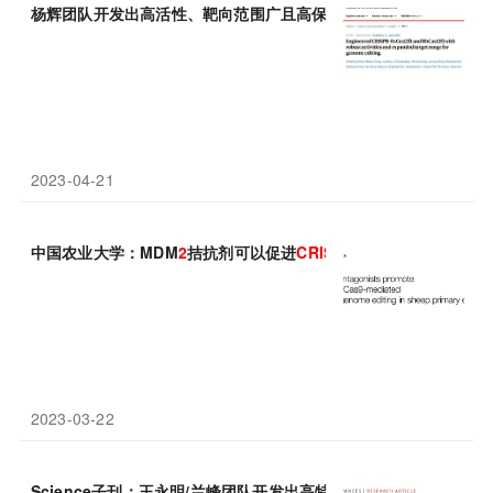
杨辉团队开发出高活性、靶向范围广且高保真的
CRISPR
-
Cas
12
f
2023-04-21
中国农业大学：MDM
2
拮抗剂可以促进
CRISPR
/
Cas
9介导的精确
2023-03-22
Science子刊：王永明/兰峰团队开发出高特异性
CRISPR
-
Cas
12
j