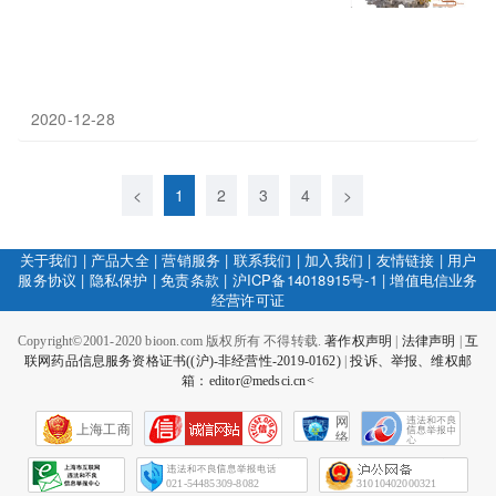
2020-12-28
<
1
2
3
4
>
关于我们
|
产品大全
|
营销服务
|
联系我们
|
加入我们
|
友情链接
|
用户
服务协议
|
隐私保护
|
免责条款
|
沪ICP备14018915号-1
|
增值电信业务
经营许可证
Copyright©2001-2020 bioon.com 版权所有 不得转载.
著作权声明
|
法律声明
|
互
联网药品信息服务资格证书((沪)-非经营性-2019-0162)
|
投诉、举报、维权邮
箱：editor@medsci.cn<
网
上海工商
络
社
会
征
021-54485309-8082
31010402000321