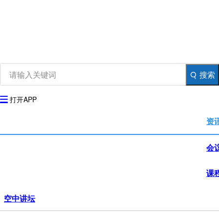
资讯
生物在线
品牌会议
行云公开课
登录
注册
生物谷APP
搜索
打开APP
资
会
课
空中讲坛