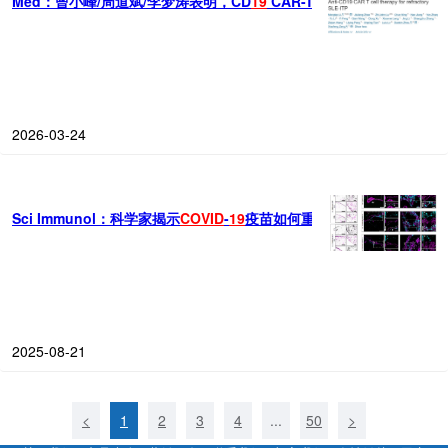
Med：曾小峰/周道斌/李梦涛表明，CD
19
CAR-T细胞疗法可作为一种
2026-03-24
Sci Immunol：科学家揭示
COVID
-
19
疫苗如何重塑机体淋巴结的微环
2025-08-21
<
1
2
3
4
...
50
>