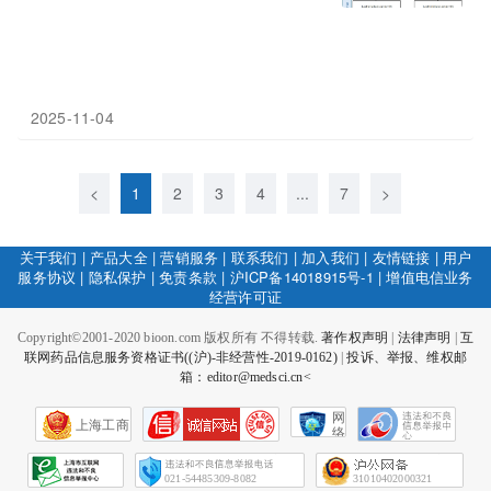
2025-11-04
<
1
2
3
4
...
7
>
关于我们
|
产品大全
|
营销服务
|
联系我们
|
加入我们
|
友情链接
|
用户
服务协议
|
隐私保护
|
免责条款
|
沪ICP备14018915号-1
|
增值电信业务
经营许可证
Copyright©2001-2020 bioon.com 版权所有 不得转载.
著作权声明
|
法律声明
|
互
联网药品信息服务资格证书((沪)-非经营性-2019-0162)
|
投诉、举报、维权邮
箱：editor@medsci.cn<
网
上海工商
络
社
会
征
021-54485309-8082
31010402000321