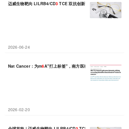
迈威生物靶向 LILRB4/CD
3
TCE 双抗创新药
6
MW5311 获 NM
2026-06-24
Nat Cancer：为m
6
A"打上标签"，南方医科大学何厚胜/许鑫利用新
2026-02-20
全球首款 | 迈威生物靶向 LILRB4/CD
3
TCE 双抗创新药
6
MW531