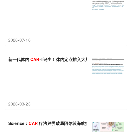
2026-07-16
新一代体内
CAR
-T诞生！体内定点插入大片段DNA，高效生成
CA
2026-03-23
Science：
CAR
疗法跨界破局阿尔茨海默病！单次注射
CAR
-星