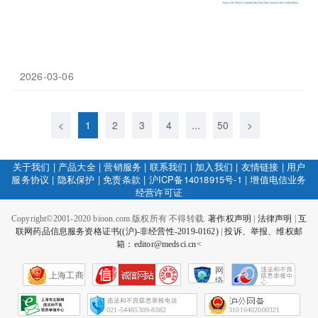
2026-03-06
<
1
2
3
4
...
50
>
关于我们
|
产品大全
|
营销服务
|
联系我们
|
加入我们
|
友情链接
|
用户
服务协议
|
隐私保护
|
免责条款
|
沪ICP备14018915号-1
|
增值电信业务
经营许可证
Copyright©2001-2020 bioon.com 版权所有 不得转载.
著作权声明
|
法律声明
|
互
联网药品信息服务资格证书((沪)-非经营性-2019-0162)
|
投诉、举报、维权邮
箱：editor@medsci.cn<
网
上海工商
络
社
会
征
021-54485309-8082
31010402000321