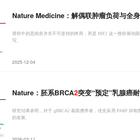
Nature Medicine：解偶联肿瘤负荷与全
肾癌中的恶病质并非不可逆转的终局，而是 HIF2 这一致癌驱
写。
2025-12-04
Nature：胚系BRCA
2
突变“预定”乳腺癌耐
研究结果表明，对于 gBRCA2 基因携带者，优先采用 PARP 
的发展。
2026-03-11