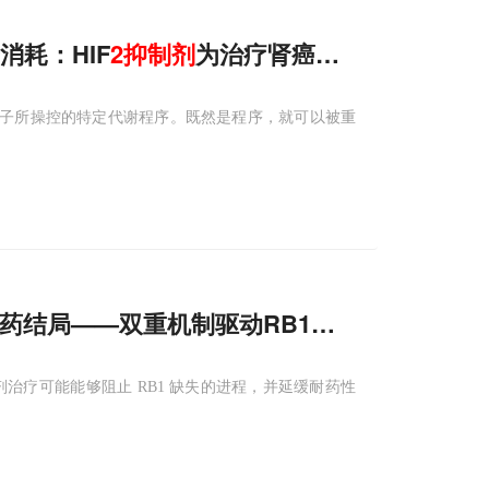
身消耗：HIF
2
抑制剂
为治疗肾癌提供新范式
动因子所操控的特定代谢程序。既然是程序，就可以被重
药结局——双重机制驱动RB1缺失，PARP
抑
抑制剂治疗可能能够阻止 RB1 缺失的进程，并延缓耐药性