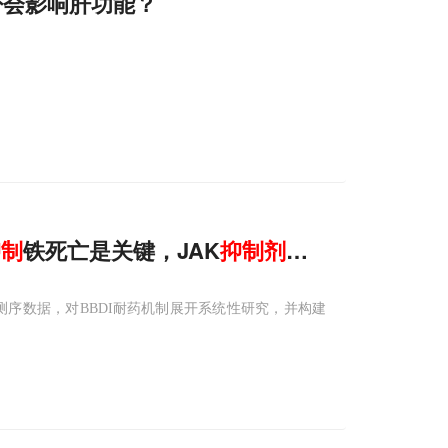
否会影响肝功能？
抑制
铁死亡是关键，JAK
抑制剂
可有效增敏
测序数据，对BBDI耐药机制展开系统性研究，并构建