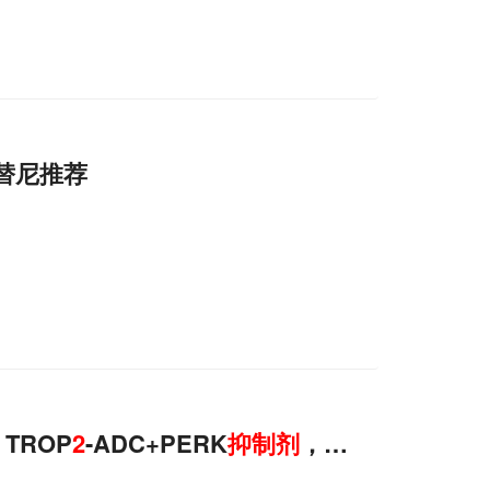
替尼推荐
TROP
2
-ADC+PERK
抑制剂
，可克服晚期结