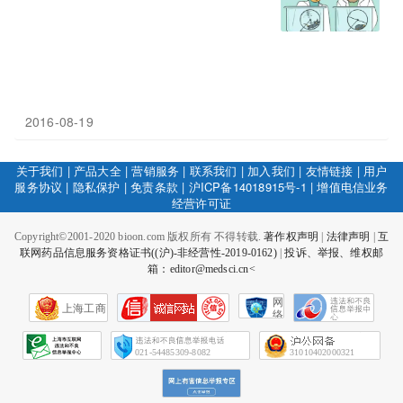
2016-08-19
关于我们
|
产品大全
|
营销服务
|
联系我们
|
加入我们
|
友情链接
|
用户
服务协议
|
隐私保护
|
免责条款
|
沪ICP备14018915号-1
|
增值电信业务
经营许可证
Copyright©2001-2020 bioon.com 版权所有 不得转载.
著作权声明
|
法律声明
|
互
联网药品信息服务资格证书((沪)-非经营性-2019-0162)
|
投诉、举报、维权邮
箱：editor@medsci.cn<
网
上海工商
络
社
会
征
021-54485309-8082
31010402000321
信
网