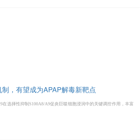
制，有望成为APAP解毒新靶点
9在选择性抑制S100A8/A9促炎巨噬细胞浸润中的关键调控作用，丰富