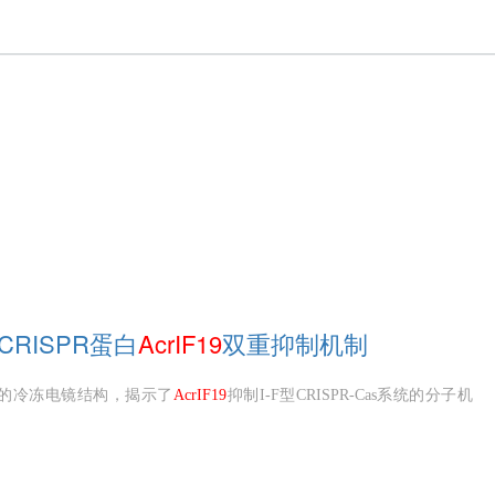
CRISPR蛋白
AcrIF19
双重抑制机制
s2/3的冷冻电镜结构，揭示了
AcrIF19
抑制I-F型CRISPR-Cas系统的分子机