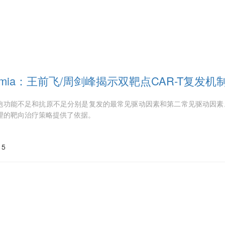
kemia：王前飞/周剑峰揭示双靶点CAR-T复
T细胞功能不足和抗原不足分别是复发的最常见驱动因素和第二常见驱动因素
理的靶向治疗策略提供了依据。
15