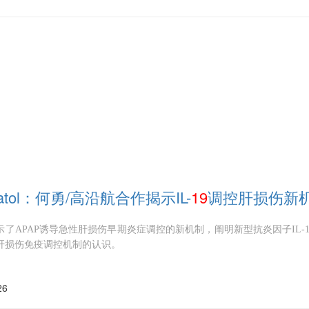
patol：何勇/高沿航合作揭示IL-
19
调控肝损伤新机
了APAP诱导急性肝损伤早期炎症调控的新机制，阐明新型抗炎因子IL-1
肝损伤免疫调控机制的认识。
26