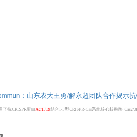
 Commun：山东农大王勇/解永超团队合作揭示抗
了抗CRISPR蛋白
AcrIF19
结合I-F型CRISPR-Cas系统核心核酸酶 Ca
28