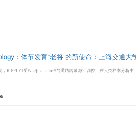
atology：体节发育“老将”的新使命：上海交通大
，RIPPLY1受Wnt/β-catenin信号通路转录激活调控。在人类样本分析
。
05