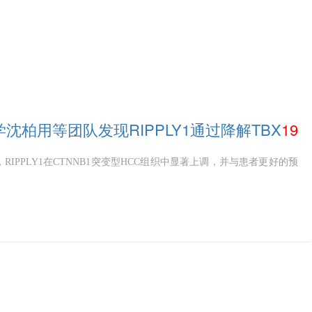
学沈柏用等团队发现RIPPLY1通过降解TBX
19
抑
中，RIPPLY1在CTNNB1突变型HCC组织中显著上调，并与患者更好的预