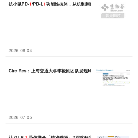
抗小鼠PD-
1
/PD-L
1
功能性抗体，从机制到体内实验设计
2026-08-04
Circ Res：上海交通大学李毅刚团队发现NUAK
1
-SYNE
1
-YAP
1
通
2026-07-05
让 GLP-
1
受体学会「精准选择」?深度解码偏向型 GLP-
1
RA 激