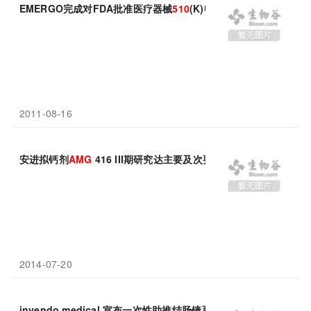
EMERGO完成对FDA批准医疗器械
510
(K)申请的分析
2011-08-16
安进拟钙剂
AMG
416 III期研究达主要及次要终点
2014-07-20
invendo medical 宣布一次性助推结肠镜系统获得 FDA 的
510
(k