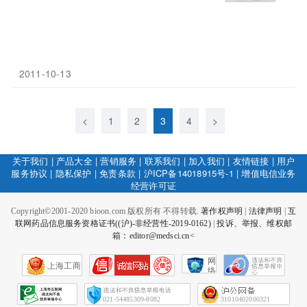
2011-10-13
<
1
2
3
4
>
关于我们
|
产品大全
|
营销服务
|
联系我们
|
加入我们
|
友情链接
|
用户
服务协议
|
隐私保护
|
免责条款
|
沪ICP备14018915号-1
|
增值电信业务
经营许可证
Copyright©2001-2020 bioon.com 版权所有 不得转载.
著作权声明
|
法律声明
|
互
联网药品信息服务资格证书((沪)-非经营性-2019-0162)
|
投诉、举报、维权邮
箱：editor@medsci.cn<
网
上海工商
络
社
会
征
021-54485309-8082
31010402000321