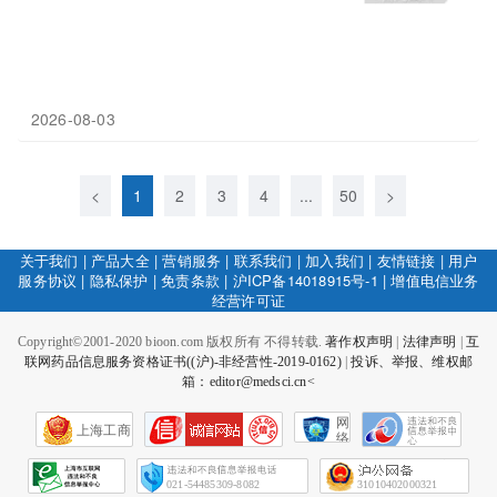
2026-08-03
<
1
2
3
4
...
50
>
关于我们
|
产品大全
|
营销服务
|
联系我们
|
加入我们
|
友情链接
|
用户
服务协议
|
隐私保护
|
免责条款
|
沪ICP备14018915号-1
|
增值电信业务
经营许可证
Copyright©2001-2020 bioon.com 版权所有 不得转载.
著作权声明
|
法律声明
|
互
联网药品信息服务资格证书((沪)-非经营性-2019-0162)
|
投诉、举报、维权邮
箱：editor@medsci.cn<
网
上海工商
络
社
会
征
021-54485309-8082
31010402000321