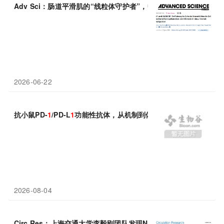
Adv Sci：肠道平滑肌的“线粒体守护者”，中国学者发现BIN
1
与AL
2026-06-22
抗小鼠PD-
1
/PD-L
1
功能性抗体，从机制到体内实验设计
2026-08-04
Circ Res：上海交通大学李毅刚团队发现NUAK
1
-SYNE
1
-YAP
1
通