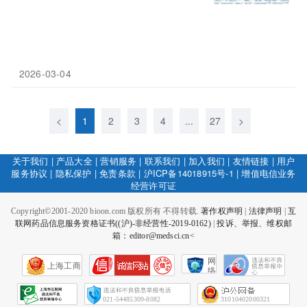
2026-03-04
<
1
2
3
4
...
27
>
关于我们
|
产品大全
|
营销服务
|
联系我们
|
加入我们
|
友情链接
|
用户
服务协议
|
隐私保护
|
免责条款
|
沪ICP备14018915号-1
|
增值电信业务
经营许可证
Copyright©2001-2020 bioon.com 版权所有 不得转载.
著作权声明
|
法律声明
|
互
联网药品信息服务资格证书((沪)-非经营性-2019-0162)
|
投诉、举报、维权邮
箱：editor@medsci.cn<
网
上海工商
络
社
会
征
021-54485309-8082
31010402000321