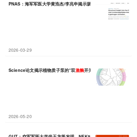
PNAS：海军军医大学黄浩杰/李兆申揭示肠
激酶
如何精准激活胰蛋
2026-03-29
Science论文揭示植物质子泵的“双
激酶
开关”：进化保守的磷酸化
2026-05-20
GUT：空军军医大学尚玉龙等发现，NEK9
激酶
—可同时“拆解”癌