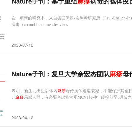
Nature子刊：基于重组
麻疹
病毒的载体疫
在一项新的研究中，来自德国保罗-埃利希研究所（Paul-Ehrlich-I
病毒（recombinant measles virus
2023-07-12
Nature子刊：复旦大学余宏杰团队
麻疹
母
表明，新生儿出生后体内
麻疹
母传抗体迅速衰减，不能保护其至目
儿
麻疹
易感人群，有必要考虑将常规MCV1接种年龄提前至8月龄
2023-04-12