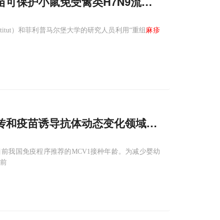
苗可保护小鼠免受禽类H7N9流感病毒感染
nstitut）和菲利普马尔堡大学的研究人员利用“重组
麻疹
传和疫苗诱导抗体动态变化领域取得新进展
前我国免疫程序推荐的MCV1接种年龄。为减少婴幼
之前