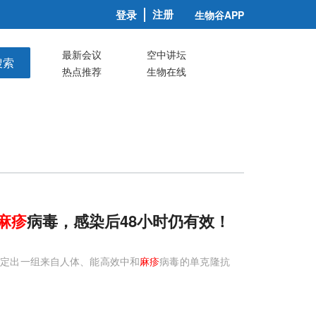
注册
登录
生物谷APP
最新会议
空中讲坛
搜索
热点推荐
生物在线
麻疹
病毒，感染后48小时仍有效！
鉴定出一组来自人体、能高效中和
麻疹
病毒的单克隆抗