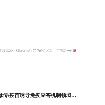
段揭示中和抗体mAb 77的作用机制，可为新一代
麻
母传/疫苗诱导免疫应答机制领域取得重要进展