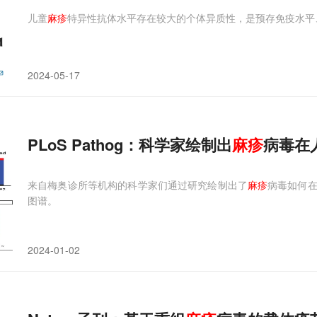
儿童
麻疹
特异性抗体水平存在较大的个体异质性，是预存免疫水平
2024-05-17
PLoS Pathog：科学家绘制出
麻疹
病毒在
来自梅奥诊所等机构的科学家们通过研究绘制出了
麻疹
病毒如何
图谱。
2024-01-02