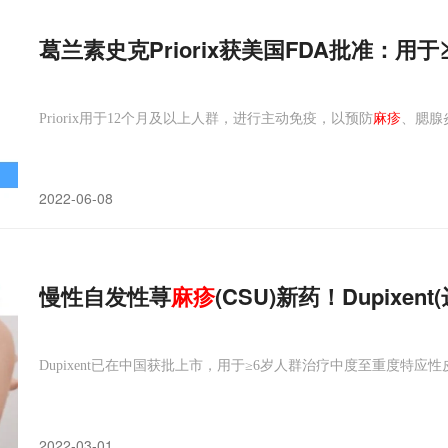
葛兰素史克Priorix获美国FDA批准：用
Priorix用于12个月及以上人群，进行主动免疫，以预防
麻疹
、腮腺
2022-06-08
慢性自发性荨
麻疹
(CSU)新药！Dupix
Dupixent已在中国获批上市，用于≥6岁人群治疗中度至重度特应性
2022-03-01