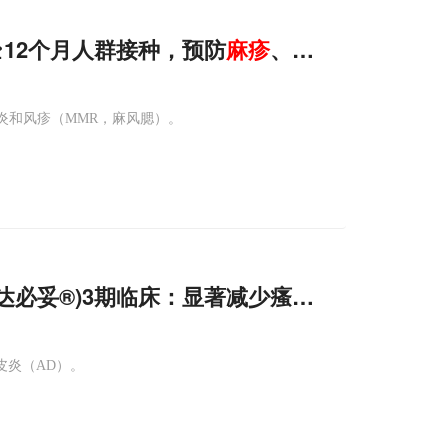
于≥12个月人群接种，预防
麻疹
、腮腺炎、风疹！
炎和风疹（MMR，麻风腮）。
ent(达必妥®)3期临床：显著减少瘙痒&荨
麻疹
!
皮炎（AD）。