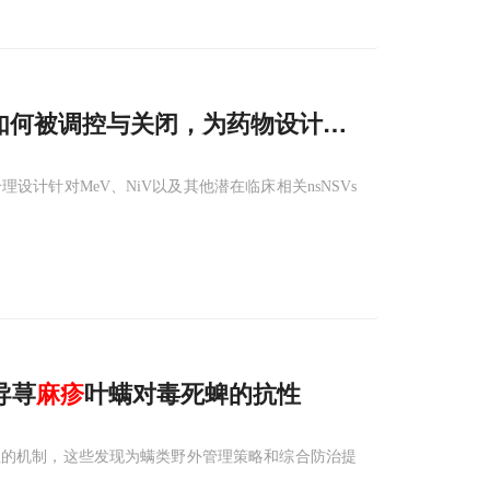
如何被调控与关闭，为药物设计指路
计针对MeV、NiV以及其他潜在临床相关nsNSVs
导荨
麻疹
叶螨对毒死蜱的抗性
性的机制，这些发现为螨类野外管理策略和综合防治提