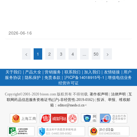
2026-06-16
<
1
2
3
4
...
50
>
关于我们
|
产品大全
|
营销服务
|
联系我们
|
加入我们
|
友情链接
|
用户
服务协议
|
隐私保护
|
免责条款
|
沪ICP备14018915号-1
|
增值电信业务
经营许可证
Copyright©2001-2020 bioon.com 版权所有 不得转载.
著作权声明
|
法律声明
|
互
联网药品信息服务资格证书((沪)-非经营性-2019-0162)
|
投诉、举报、维权邮
箱：editor@medsci.cn<
网
上海工商
络
社
会
征
021-54485309-8082
31010402000321