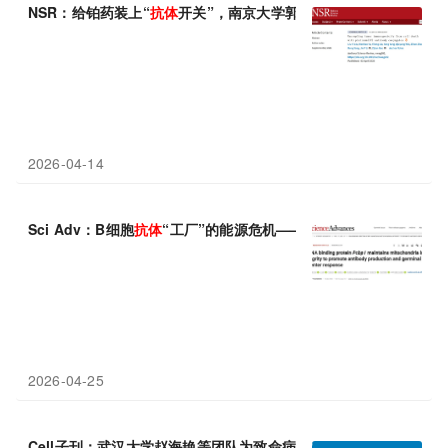
NSR：给铂药装上“
抗体
开关”，南京大学郭子建/李劼开发新型铂(IV
2026-04-14
Sci Adv：B细胞
抗体
“工厂”的能源危机——西湖大学常兴团队揭示P
2026-04-25
Cell子刊：武汉大学赵海艳等团队为致命病毒定制“超级
抗体
”，A