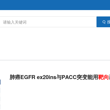
肺癌EGFR ex20ins与PACC突变能用
靶向