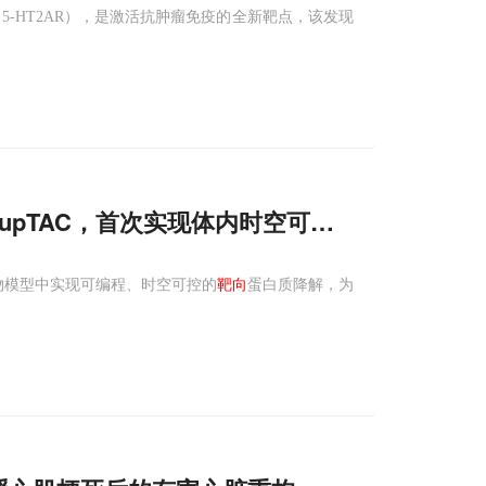
5-HT2AR），是激活抗肿瘤免疫的全新靶点，该发现
upTAC，首次实现体内时空可控的
靶向
蛋白质
动物模型中实现可编程、时空可控的
靶向
蛋白质降解，为