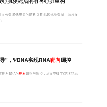
减缓心肌梗死后的有害心脏重构
左心室射血分数降低患者的随机 2 期临床试验数据，结果显
号。
导”，ΨDNA实现RNA
靶向
调控
实现对RNA的
靶向
识别与调控，从而突破了CRISPR系