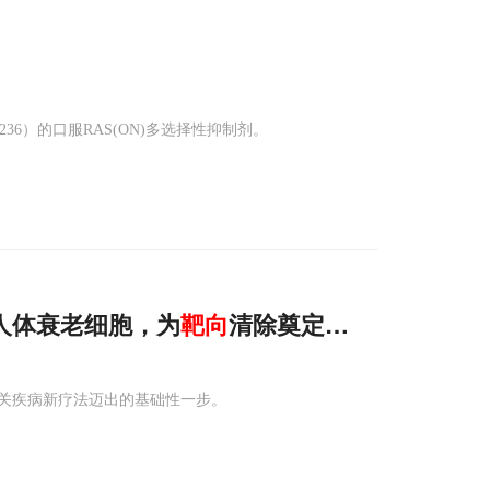
6236）的口服RAS(ON)多选择性抑制剂。
绘人体衰老细胞，为
靶向
清除奠定基础
关疾病新疗法迈出的基础性一步。