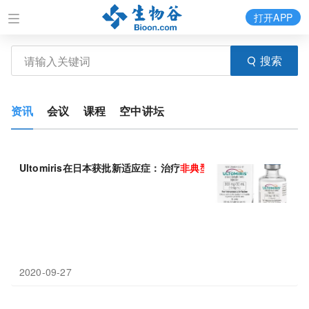
打开APP
搜索
资讯
会议
课程
空中讲坛
Ultomiris在日本获批新适应症：治疗
非典型
溶血性
尿毒
综合
(aHUS
2020-09-27