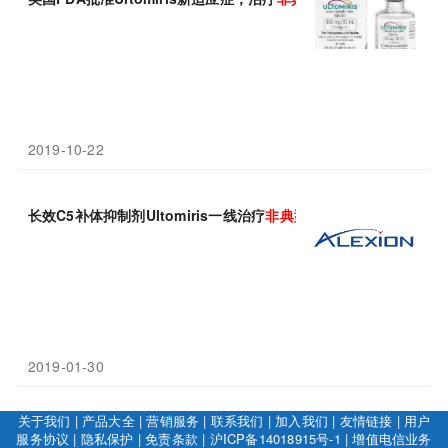
2019-10-22
长效C5补体抑制剂Ultomiris一线治疗
非典型
溶血性
尿毒
综合征
（a
2019-01-30
关于我们
|
产品大全
|
营销服务
|
联系我们
|
加入我们
|
友情链接
|
用户
服务协议
|
隐私保护
|
免责条款
|
沪ICP备14018915号-1
|
增值电信业务