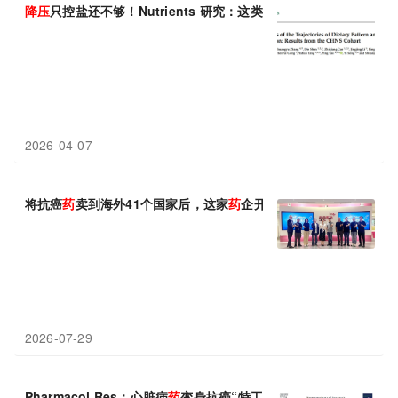
降压
只控盐还不够！Nutrients 研究：这类饮食让高血压风险飙升
2026-04-07
将抗癌
药
卖到海外41个国家后，这家
药
企开始用AI重构研发办公
2026-07-29
Pharmacol Res：心脏病
药
变身抗癌“特工”——老
药
新用精准打击