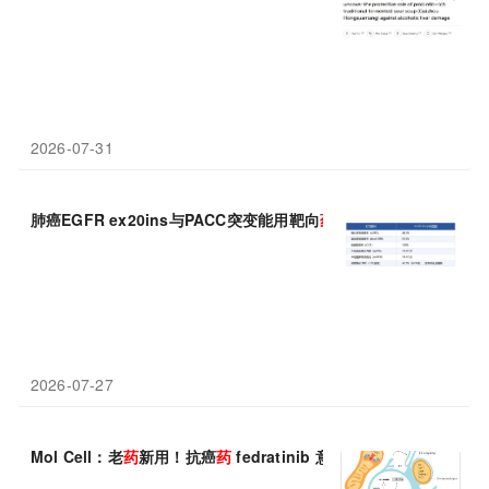
2026-07-31
肺癌EGFR ex20ins与PACC突变能用靶向
药
吗？靶向
药
安全性怎
2026-07-27
Mol Cell：老
药
新用！抗癌
药
fedratinib 意外揭示细胞器“对