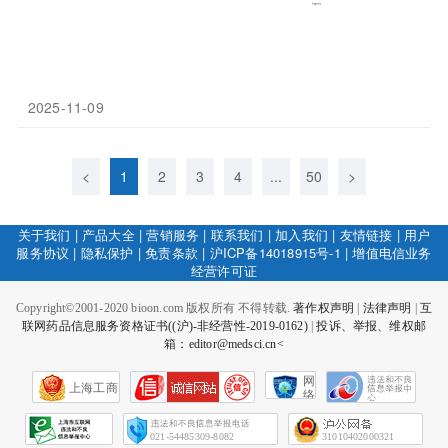
2025-11-09
<
1
2
3
4
...
50
>
关于我们
|
产品大全
|
营销服务
|
联系我们
|
加入我们
|
友情链接
|
用户
服务协议
|
隐私保护
|
免责条款
|
沪ICP备14018915号-1
|
增值电信业务
经营许可证
Copyright©2001-2020 bioon.com 版权所有 不得转载.
著作权声明
|
法律声明
|
互
联网药品信息服务资格证书((沪)-非经营性-2019-0162)
|
投诉、举报、维权邮
箱：editor@medsci.cn<
网
上海工商
络
社
会
征
021-54485309-8082
31010402000321