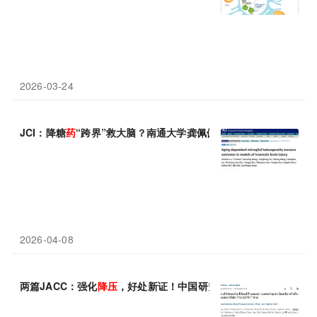
2026-03-24
JCI：降糖
药
“跨界”救大脑？南通大学龚佩佩等团队发现降糖
药
竟
2026-04-08
两篇JACC：强化
降压
，好处新证！中国研究结果显示，强化
降压