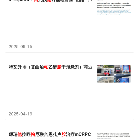
2025-09-15
特艾升 ®（艾曲泊
帕
乙醇
胺
干混悬剂）商业首发，开启血小板治疗
2025-04-19
辉瑞
他
拉唑
帕
尼联合恩扎卢
胺
治疗mCRPC III期研究达到OS终点