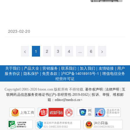
2023-02-20
<
1
2
3
4
...
6
>
关于我们
|
产品大全
|
营销服务
|
联系我们
|
加入我们
|
友情链接
|
用户
服务协议
|
隐私保护
|
免责条款
|
沪ICP备14018915号-1
|
增值电信业务
经营许可证
Copyright©2001-2020 bioon.com 版权所有 不得转载.
著作权声明
|
法律声明
|
互
联网药品信息服务资格证书((沪)-非经营性-2019-0162)
|
投诉、举报、维权邮
箱：editor@medsci.cn<
网
上海工商
络
社
会
征
021-54485309-8082
31010402000321