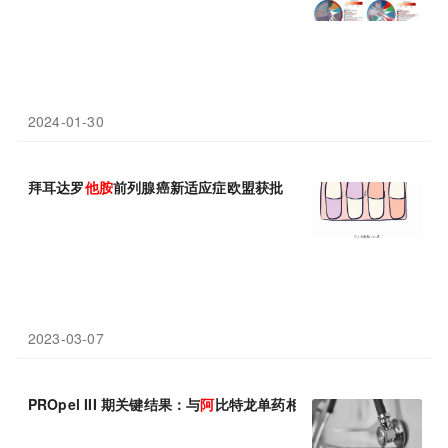
2024-01-30
拜耳达罗
他
胺
前列腺癌新适应症欧盟获批
2023-03-07
PROpel III 期关键结果：与
阿
比特龙单药相比，奥拉
帕
利联合
阿
比