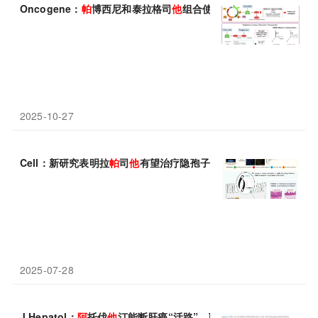
Oncogene：
帕
博西尼和泰拉格司
他
组合使用有望治疗结直肠癌
2025-10-27
Cell：新研究表明拉
帕
司
他
有望治疗隐孢子虫感染
2025-07-28
J Hepatol：
阿
托伐
他
汀能断肝癌“活路”，联合治疗肿瘤缩小近 6 