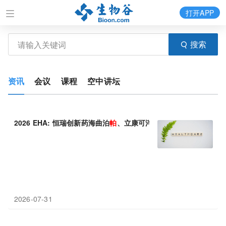
打开APP
搜索
资讯
会议
课程
空中讲坛
2026 EHA: 恒瑞创新药海曲泊
帕
、立康可泮、泽美妥司
他
等10余
2026-07-31