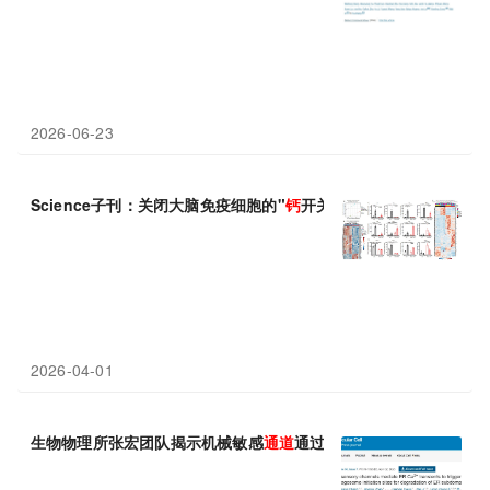
2026-06-23
Science子刊：关闭大脑免疫细胞的"
钙
开关"，抑制 Orai1
通道
或
2026-04-01
生物物理所张宏团队揭示机械敏感
通道
通过
钙
信号与相分离启动自