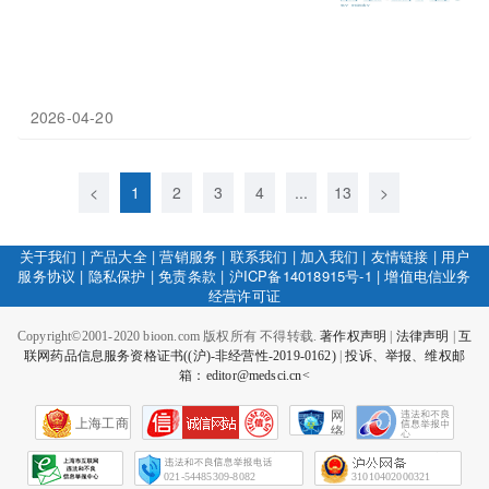
2026-04-20
<
1
2
3
4
...
13
>
关于我们
|
产品大全
|
营销服务
|
联系我们
|
加入我们
|
友情链接
|
用户
服务协议
|
隐私保护
|
免责条款
|
沪ICP备14018915号-1
|
增值电信业务
经营许可证
Copyright©2001-2020 bioon.com 版权所有 不得转载.
著作权声明
|
法律声明
|
互
联网药品信息服务资格证书((沪)-非经营性-2019-0162)
|
投诉、举报、维权邮
箱：editor@medsci.cn<
网
上海工商
络
社
会
征
021-54485309-8082
31010402000321