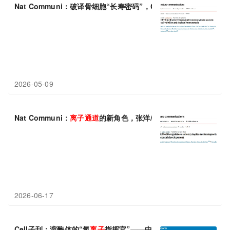
Nat Communi：破译骨细胞“长寿密码”，CFTR氯
离子通道
为骨细
2026-05-09
Nat Communi：
离子通道
的新角色，张洋/曹彬发现TMEM63B
2026-06-17
Cell子刊：溶酶体的“氯
离子
指挥官”——中国科学技术大学仓春蕾等