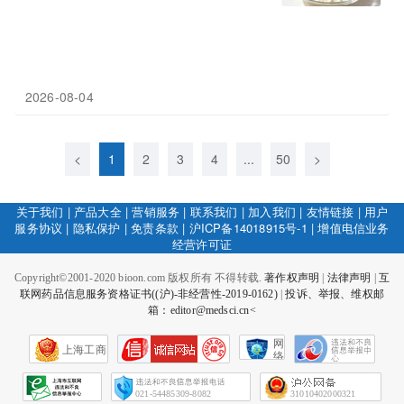
2026-08-04
<
1
2
3
4
...
50
>
关于我们
|
产品大全
|
营销服务
|
联系我们
|
加入我们
|
友情链接
|
用户
服务协议
|
隐私保护
|
免责条款
|
沪ICP备14018915号-1
|
增值电信业务
经营许可证
Copyright©2001-2020 bioon.com 版权所有 不得转载.
著作权声明
|
法律声明
|
互
联网药品信息服务资格证书((沪)-非经营性-2019-0162)
|
投诉、举报、维权邮
箱：editor@medsci.cn<
网
上海工商
络
社
会
征
021-54485309-8082
31010402000321