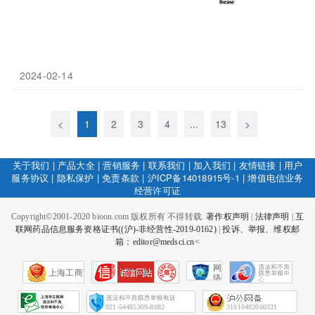
2024-02-14
<
1
2
3
4
...
13
>
关于我们
|
产品大全
|
营销服务
|
联系我们
|
加入我们
|
友情链接
|
用户
服务协议
|
隐私保护
|
免责条款
|
沪ICP备14018915号-1
|
增值电信业务
经营许可证
Copyright©2001-2020 bioon.com 版权所有 不得转载.
著作权声明
|
法律声明
|
互
联网药品信息服务资格证书((沪)-非经营性-2019-0162)
|
投诉、举报、维权邮
箱：editor@medsci.cn<
网
上海工商
络
社
会
征
021-54485309-8082
31010402000321