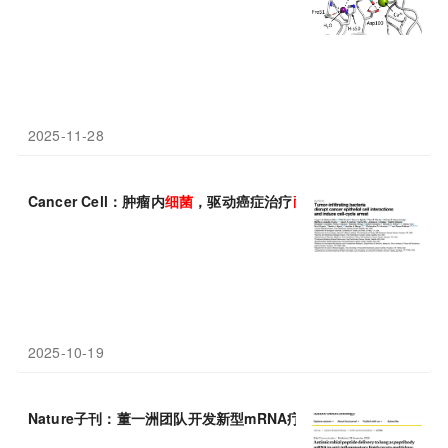
2025-11-28
Cancer Cell：肿瘤内
细菌
，驱动癌症治疗
耐药
性
2025-10-19
Nature子刊：董一洲团队开发新型mRNA疗法，治疗多重
耐药
的
细