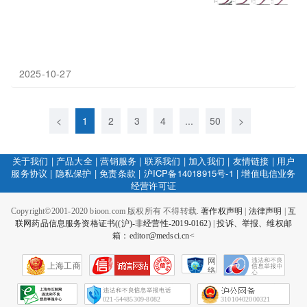
2025-10-27
<
1
2
3
4
...
50
>
关于我们
|
产品大全
|
营销服务
|
联系我们
|
加入我们
|
友情链接
|
用户
服务协议
|
隐私保护
|
免责条款
|
沪ICP备14018915号-1
|
增值电信业务
经营许可证
Copyright©2001-2020 bioon.com 版权所有 不得转载.
著作权声明
|
法律声明
|
互
联网药品信息服务资格证书((沪)-非经营性-2019-0162)
|
投诉、举报、维权邮
箱：editor@medsci.cn<
网
上海工商
络
社
会
征
021-54485309-8082
31010402000321