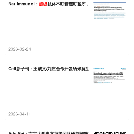
Nat Immunol：
超级
抗体不盯糖链盯基序，双价绑定让
耐药
病毒无
2026-02-24
Cell新子刊：王咸文/刘庄合作开发纳米抗生素，利用反向特洛伊
2026-04-11
Adv Sci：南京大学史本龙等团队研制智能水凝胶，能感知伤口