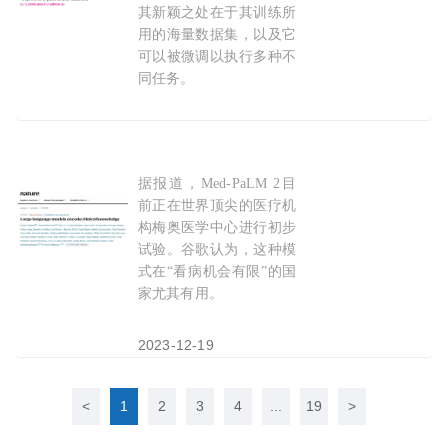
其新颖之处在于其训练所
用的海量数据集，以及它
可以被微调以执行多种不
同任务。
2024-03-29
据报道，Med-PaLM 2目
谷歌
正式推出“医疗ChatGPT”——MedLM，
前正在世界顶尖的医疗机
构梅奥医学中心进行初步
试验。谷歌认为，这种模
式在“看病机会有限”的国
家尤其有用。
2023-12-19
<
1
2
3
4
...
19
>