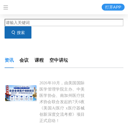
打开APP
搜索
资讯
会议
课程
空中讲坛
2026年10月，由美国国际
斯坦福/英伟达/
谷歌
/Dexcom等全球标杆机构深
医学管理学院主办、中美
医学协会、南加州医疗技
术协会联合发起的7天6夜
《美国A|医疗 x医疗器械
创新深度交流考察》项目
正式启动！