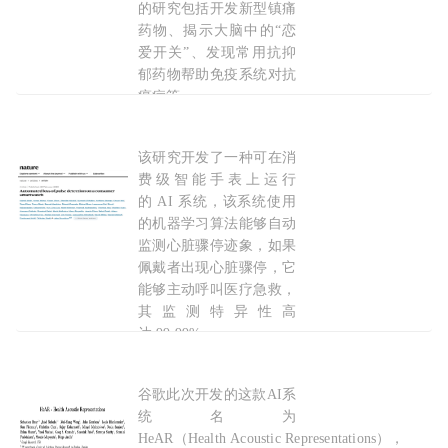
的研究包括开发新型镇痛
药物、揭示大脑中的“恋
爱开关”、发现常用抗抑
郁药物帮助免疫系统对抗
癌症等。
2025-05-26
该研究开发了一种可在消
谷歌
华人小哥开发智能手表AI系统，监测心跳骤
费级智能手表上运行
的 AI 系统，该系统使用
的机器学习算法能够自动
监测心脏骤停迹象，如果
佩戴者出现心脏骤停，它
能够主动呼叫医疗急救，
其监测特异性高
达 99.99%。
2025-03-06
谷歌此次开发的这款AI系
谷歌
最新论文：用AI通过咳嗽声来诊断疾病
统名为
HeAR（Health Acoustic Representations），